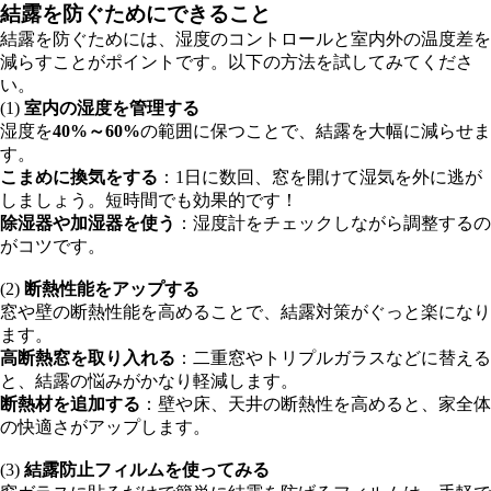
結露を防ぐためにできること
結露を防ぐためには、湿度のコントロールと室内外の温度差を
減らすことがポイントです。以下の方法を試してみてくださ
い。
(1)
室内の湿度を管理する
湿度を
40%～60%
の範囲に保つことで、結露を大幅に減らせま
す。
こまめに換気をする
：1日に数回、窓を開けて湿気を外に逃が
しましょう。短時間でも効果的です！
除湿器や加湿器を使う
：湿度計をチェックしながら調整するの
がコツです。
(2)
断熱性能をアップする
窓や壁の断熱性能を高めることで、結露対策がぐっと楽になり
ます。
高断熱窓を取り入れる
：二重窓やトリプルガラスなどに替える
と、結露の悩みがかなり軽減します。
断熱材を追加する
：壁や床、天井の断熱性を高めると、家全体
の快適さがアップします。
(3)
結露防止フィルムを使ってみる