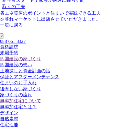
新年度スタート！家族が快適に暮らす間
取りの工夫
省エネ暖房のポイントと住まいで実践できる工夫
夕暮れマーケットに出店させていただきました。
一覧に戻る
088-661-3327
資料請求
来場予約
四国建設の家づくり
四国建設の想い
土地探しと資金計画の話
保証とアフターメンテナンス
住まいのお手入れ
後悔しない家づくり
家づくりの流れ
無添加住宅について
無添加住宅とは？
デザイン
自然素材
住宅性能