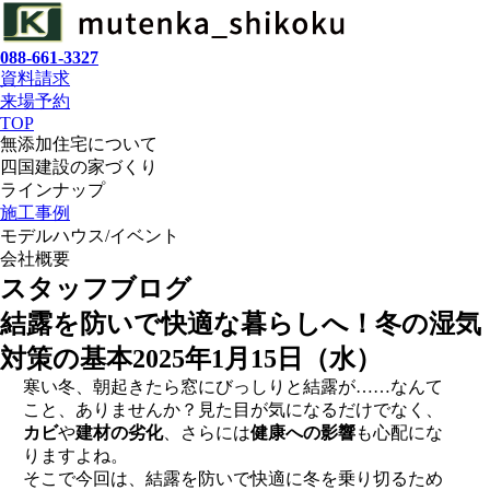
088-661-3327
資料請求
来場予約
TOP
無添加住宅について
四国建設の家づくり
ラインナップ
施工事例
モデルハウス/イベント
会社概要
スタッフブログ
結露を防いで快適な暮らしへ！冬の湿気
対策の基本
2025年1月15日（水）
寒い冬、朝起きたら窓にびっしりと結露が……なんて
こと、ありませんか？見た目が気になるだけでなく、
カビ
や
建材の劣化
、さらには
健康への影響
も心配にな
りますよね。
そこで今回は、結露を防いで快適に冬を乗り切るため