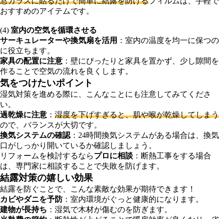
窓ガラスに貼るだけで簡単に結露を防げる
フィルムは、手軽で
おすすめのアイテムです。
(4)
室内の空気を循環させる
サーキュレーターや換気扇を活用
：室内の温度を均一に保つの
に役立ちます。
家具の配置に注意
：壁にぴったりと家具を置かず、少し隙間を
作ることで空気の流れを良くします。
気をつけたいポイント
湿気対策を進める際に、こんなことにも注意してみてくださ
い。
過乾燥に注意
：
湿度を下げすぎると、肌や喉が乾燥してしまう
ので、バランスが大切です。
換気システムの確認
：24時間換気システムがある場合は、換気
口がしっかり開いているか確認しましょう。
リフォームを検討するなら
プロに相談
：断熱工事をする場合
は、専門家に相談することで失敗を防げます。
結露対策の嬉しい効果
結露を防ぐことで、こんな素敵な効果が期待できます！
カビやダニを予防
：室内環境がぐっと健康的になります。
建物が長持ち
：湿気で木材が傷むのを防ぎます。