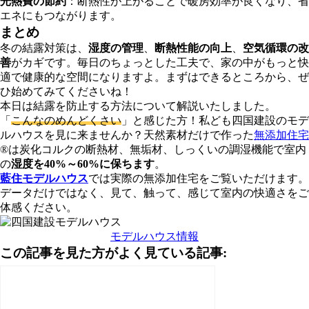
光熱費の節約
：断熱性が上がることで暖房効率が良くなり、省
エネにもつながります。
まとめ
冬の結露対策は、
湿度の管理
、
断熱性能の向上
、
空気循環の改
善
がカギです。毎日のちょっとした工夫で、家の中がもっと快
適で健康的な空間になりますよ。まずはできるところから、ぜ
ひ始めてみてくださいね！
本日は結露を防止する方法について解説いたしました。
「
こんなのめんどくさい
」と感じた方！私ども四国建設のモデ
ルハウスを見に来ませんか？天然素材だけで作った
無添加住宅
®は炭化コルクの断熱材、無垢材、しっくいの調湿機能で室内
の
湿度を40%～60%に保ちます
。
藍住モデルハウス
では実際の無添加住宅をご覧いただけます。
データだけではなく、見て、触って、感じて室内の快適さをご
体感ください。
モデルハウス情報
この記事を見た方がよく見ている記事: