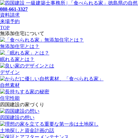
088-661-3327
資料請求
来場予約
TOP
無添加住宅について
無添加住宅とは？
眠れる家とは？
デザイン
自然素材
住宅性能
四国建設の家づくり
四国建設の想い
土地探しと資金計画の話