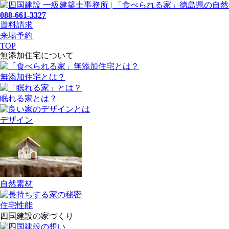
088-661-3327
資料請求
来場予約
TOP
無添加住宅について
無添加住宅とは？
眠れる家とは？
デザイン
自然素材
住宅性能
四国建設の家づくり