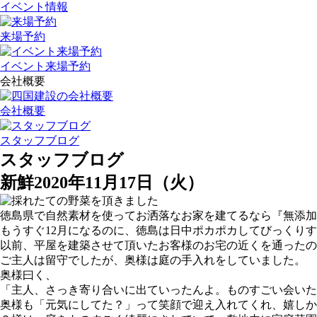
イベント情報
来場予約
イベント来場予約
会社概要
会社概要
スタッフブログ
スタッフブログ
新鮮
2020年11月17日（火）
徳島県で自然素材を使ってお洒落なお家を建てるなら『無添加
もうすぐ12月になるのに、徳島は日中ポカポカしてびっくり
以前、平屋を建築させて頂いたお客様のお宅の近くを通ったの
ご主人は留守でしたが、奥様は庭の手入れをしていました。
奥様曰く、
「主人、さっき寄り合いに出ていったんよ。ものすごい会いた
奥様も「元気にしてた？」って笑顔で迎え入れてくれ、嬉しか