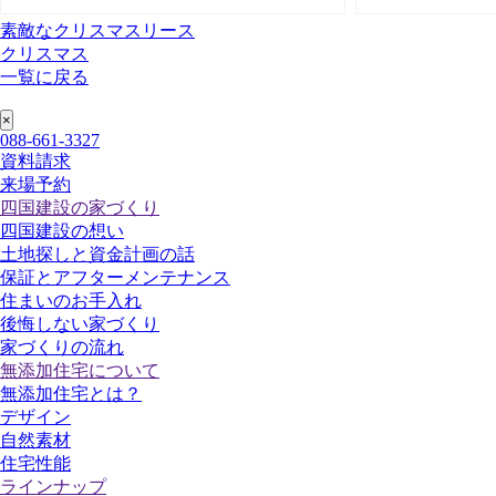
素敵なクリスマスリース
クリスマス
一覧に戻る
088-661-3327
資料請求
来場予約
四国建設の家づくり
四国建設の想い
土地探しと資金計画の話
保証とアフターメンテナンス
住まいのお手入れ
後悔しない家づくり
家づくりの流れ
無添加住宅について
無添加住宅とは？
デザイン
自然素材
住宅性能
ラインナップ