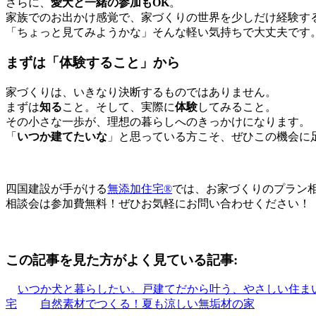
さらに、
愛犬と一緒の参加もOK
。
家族でのお出かけ感覚で、家づくりの世界を少しだけ経験す
「ちょっと見てみようかな」そんな軽い気持ちで大丈夫です
まずは「体験すること」から
家づくりは、いきなり決断するものではありません。
まずは
知る
こと。そして、実際に
体験
してみること。
その小さな一歩が、理想の暮らしへのきっかけになります。
「
いつか建てたいな
」と思っている方こそ、ぜひこの機会に
四国建設が手がける
無添加住宅®
では、お家づくりのプラン
相談会は参加費無料！ぜひお気軽にお問い合わせください！
この記事を見た方がよく見ている記事:
いつか犬と暮らしたい。戸建てだから叶う、やさしい住ま
宅
自然素材でつくる！夏も涼しい無垢材の家