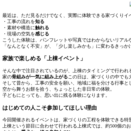
最近は、ただ見るだけでなく、実際に体験できる家づくりイ
・工事の流れを
知る
・素材や構造に
触れる
・現場の空気を
感じる
こうした体験は、パンフレットや写真ではわからないリアル
「なんとなく不安」が、「少し楽しみかも」に変わるきっか
家族で楽しめる「上棟イベント」
そんな中で注目されているのが、上棟のタイミングで行われ
家の
骨組みが一気に組み上がる
この日は、家づくりの中でも
そして昔から、
工事の安全を願い、地域に福を分ける
行事と
空から舞うお餅を拾う、ちょっとした非日常の体験。
子どもにとっても、思い出に残る体験になります。
はじめての人こそ参加してほしい理由
今回開催されるイベントは、家づくりの工程を体験できる特
上棟という節目に合わせて行われる
上棟式では、約500個