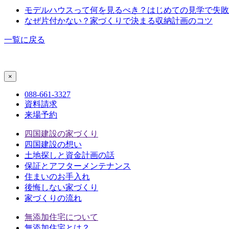
モデルハウスって何を見るべき？はじめての見学で失敗
なぜ片付かない？家づくりで決まる収納計画のコツ
一覧に戻る
088-661-3327
資料請求
来場予約
四国建設の家づくり
四国建設の想い
土地探しと資金計画の話
保証とアフターメンテナンス
住まいのお手入れ
後悔しない家づくり
家づくりの流れ
無添加住宅について
無添加住宅とは？