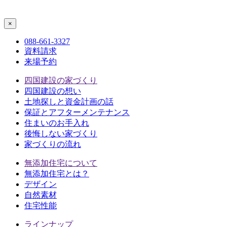
088-661-3327
資料請求
来場予約
四国建設の家づくり
四国建設の想い
土地探しと資金計画の話
保証とアフターメンテナンス
住まいのお手入れ
後悔しない家づくり
家づくりの流れ
無添加住宅について
無添加住宅とは？
デザイン
自然素材
住宅性能
ラインナップ