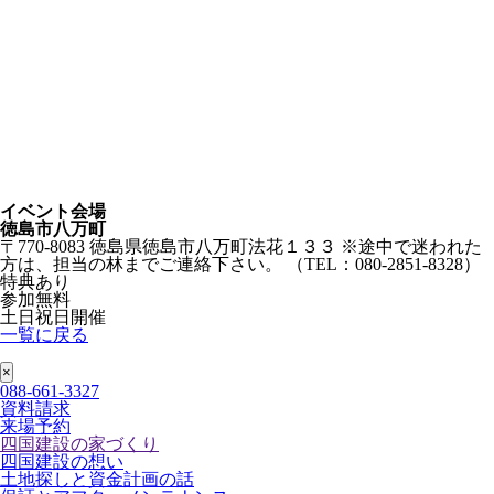
イベント会場
徳島市八万町
〒770-8083 徳島県徳島市八万町法花１３３
※途中で迷われた
方は、担当の林までご連絡下さい。 （TEL：080-2851-8328）
特典あり
参加無料
土日祝日開催
一覧に戻る
088-661-3327
資料請求
来場予約
四国建設の家づくり
四国建設の想い
土地探しと資金計画の話