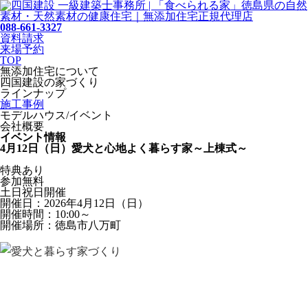
088-661-3327
資料請求
来場予約
TOP
無添加住宅について
四国建設の家づくり
ラインナップ
施工事例
モデルハウス/イベント
会社概要
イベント情報
4月12日（日）愛犬と心地よく暮らす家～上棟式～
特典あり
参加無料
土日祝日開催
開催日：2026年4月12日（日）
開催時間：10:00～
開催場所：徳島市八万町